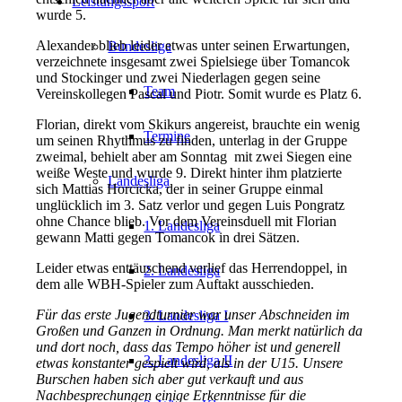
Leistungssport
wurde 5.
Alexander blieb leider etwas unter seinen Erwartungen,
Bundesliga
verzeichnete insgesamt zwei Spielsiege über Tomancok
und Stockinger und zwei Niederlagen gegen seine
Team
Vereinskollegen Pascal und Piotr. Somit wurde es Platz 6.
Florian, direkt vom Skikurs angereist, brauchte ein wenig
Termine
um seinen Rhythmus zu finden, unterlag in der Gruppe
zweimal, behielt aber am Sonntag mit zwei Siegen eine
weiße Weste und wurde 9. Direkt hinter ihm platzierte
Landesliga
sich Mattias Horcicka, der in seiner Gruppe einmal
unglücklich im 3. Satz verlor und gegen Luis Pongratz
ohne Chance blieb. Vor dem Vereinsduell mit Florian
1. Landesliga
gewann Matti gegen Tomancok in drei Sätzen.
Leider etwas enttäuschend verlief das Herrendoppel, in
2. Landesliga
dem alle WBH-Spieler zum Auftakt ausschieden.
Für das erste Jugendturnier war unser Abschneiden im
3. Landesliga I
Großen und Ganzen in Ordnung. Man merkt natürlich da
und dort noch, dass das Tempo höher ist und generell
3. Landesliga II
etwas konstanter gespielt wird, als in der U15. Unsere
Burschen haben sich aber gut verkauft und aus
Nachbesprechungen einige Erkenntnisse für die