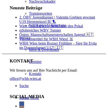
Nachwuchskader
Neueste Beiträge
Trainingszeiten
2. ÖBV Jugendturnier | Valentin Grebien gewinnt
U19 Herreneinzel B! 🏸
WBH goes Volksschule
Wien Cup 2025/26 | WBH holt den Pokal
erfolgreiches WBV Turnier
Österr. Mannschaftsmeisterschaften Jugend 🇦🇹
Service
Vizemeistertitel für WBH Wien! 🥈
WBH Wien beim Bozner Frühling – Sieg für Evita
im Damendoppel U17! 🇮🇹
Infos & Downloads
KONTAKT
Termine
Wir freuen uns auf Ihre Nachricht per Email:
Kontakt
office@wbh-wien.at
Suche
SOCIAL MEDIA
Menü
Menü