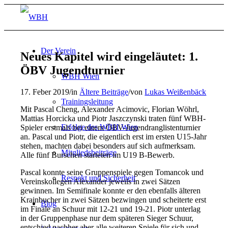
Der Verein
Neues Kapitel wird eingeläutet: 1.
ÖBV Jugendturnier
WBH Wien
17. Feber 2019
/
in
Ältere Beiträge
/
von
Lukas Weißenbäck
Trainingsleitung
Mit Pascal Cheng, Alexander Acimovic, Florian Wöhrl,
Mattias Horcicka und Piotr Jaszczynski traten fünf WBH-
Erfolge des WBH Wien
Spieler erstmals bei einem ÖBV-Jugendranglistenturnier
an. Pascal und Piotr, die eigentlich erst im ersten U15-Jahr
stehen, machten dabei besonders auf sich aufmerksam.
Mitgliedsbeiträge
Alle fünf Burschen starteten im U19 B-Bewerb.
Pascal konnte seine Gruppenspiele gegen Tomancok und
Respekt und Sicherheit
Vereinskollegen Alexander jeweils in zwei Sätzen
gewinnen. Im Semifinale konnte er den ebenfalls älteren
Krainbucher in zwei Sätzen bezwingen und scheiterte erst
Blog
im Finale an Schuur mit 12-21 und 19-21. Piotr unterlag
in der Gruppenphase nur dem späteren Sieger Schuur,
entschied nachher aber alle weiteren Spiele für sich und