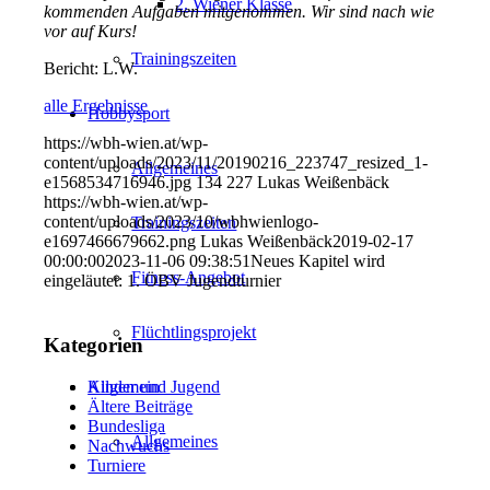
2. Wiener Klasse
kommenden Aufgaben mitgenommen. Wir sind nach wie
vor auf Kurs!
Trainingszeiten
Bericht: L.W.
alle Ergebnisse
Hobbysport
https://wbh-wien.at/wp-
content/uploads/2023/11/20190216_223747_resized_1-
Allgemeines
e1568534716946.jpg
134
227
Lukas Weißenbäck
https://wbh-wien.at/wp-
content/uploads/2023/10/wbhwienlogo-
Trainingszeiten
e1697466679662.png
Lukas Weißenbäck
2019-02-17
00:00:00
2023-11-06 09:38:51
Neues Kapitel wird
Fitness-Angebot
eingeläutet: 1. ÖBV Jugendturnier
Flüchtlingsprojekt
Kategorien
Kinder und Jugend
Allgemein
Ältere Beiträge
Bundesliga
Allgemeines
Nachwuchs
Turniere