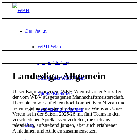
WBH Wien
Der Verein
A
WBH Wien
seit 1957
erfolgreichster Badmintonverein
WBH Wien
Trainingsleitung
Wiens
Landesliga-Allgemein
Erfolge des WBH Wien
Unser Badmintonverein WBH Wien ist voller Stolz Teil
Mitgliedsbeiträge
der vom WBV ausgetragenen Mannschaftsmeisterschaft.
Hier spielen wir auf einem hochkompetitiven Niveau und
treten regelmäßig gegen die Top-Teams Wiens an. Unser
Respekt und Sicherheit
Verein ist in der Saison 2025/26 mit fünf Teams in den
verschiedenen Spielklassen vertreten, die sich aus
Blog
talentierten, aufstrebend jungen, aber auch erfahrenen
Athletinnen und Athleten zusammensetzen.