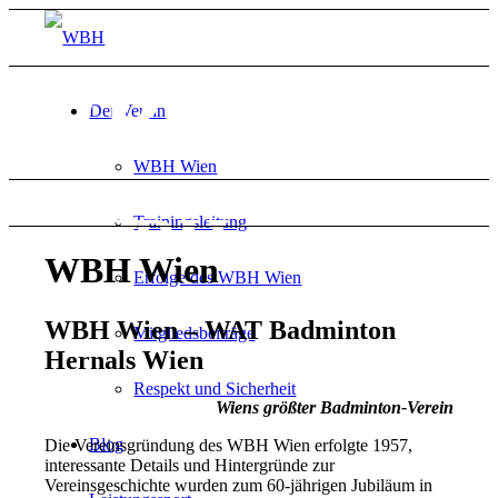
WBH Wien
Der Verein
A
WBH Wien
seit 1957
erfolgreichster Badmintonverein
WBH Wien
Trainingsleitung
Wiens
WBH Wien
Erfolge des WBH Wien
WBH Wien – WAT Badminton
Mitgliedsbeiträge
Hernals Wien
Respekt und Sicherheit
Wiens größter Badminton-Verein
Blog
Die Vereinsgründung des WBH Wien erfolgte 1957,
interessante Details und Hintergründe zur
Vereinsgeschichte wurden zum 60-jährigen Jubiläum in