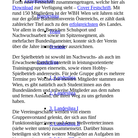
Leistungssport
Form einer Festschrift zusammengetragen, welche hier als
Download
zur Verfügung steht –
Cover Festschrift
. Mit
rund 150 Mitgliedern ist der WBH Wien seit Jahren nicht
Bundesliga
nur der größte Badmintonverein Österreichs, er zählt dank
zahlreicher Titel auch zu den
erfolgreichsten
des Landes.
Vor allem in den Bereichen Schulsport und
Team
Nachwuchsarbeit sowie im Spitzensegment, als
mehrfacher Bundesligameister, konnte sich der Verein
über die Jahre immer wieder auszeichnen.
Termine
Der Spielbetrieb ist sowohl im Nachwuchs- als auch im
Landesliga
Erwachsenenbereich unterteilt in leistungsorientierte
Trainingsgruppen einerseits, sowie einen Hobby-
Spielbetrieb andererseits. Für jede Gruppe gibt es mehrere
1. Landesliga
Termine pro Woche. Die meisten Mitglieder stammen aus
Wien, es gibt natürlich auch Student:innen aus den
Bundesländern und teilweise Mitglieder aus dem nahen
2. Landesliga
und fernen Ausland, die ihren Weg zu uns gefunden
haben.
3. Landesliga I
Die Vereinsgeschäfte werden von einem
Gruppenvorstand gelenkt, der sich aus fünf
Funktionsträger:innen und deren Stellvertreter:innen
3. Landesliga II
(siehe weiter unten) zusammensetzt. Darüber hinaus
beteiligen sich viele weitere Mitglieder an Aufgaben im