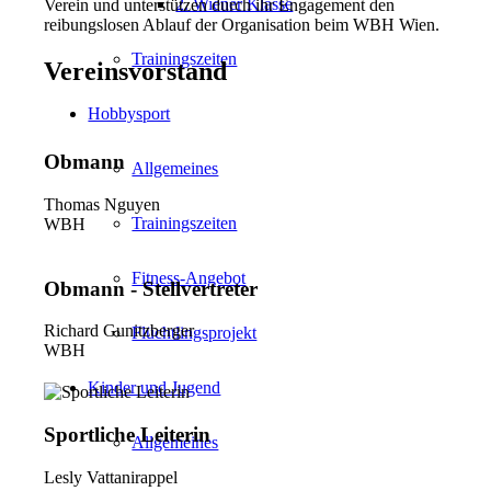
2. Wiener Klasse
Verein und unterstützen durch ihr Engagement den
reibungslosen Ablauf der Organisation beim WBH Wien.
Trainingszeiten
Vereinsvorstand
Hobbysport
Obmann
Allgemeines
Thomas Nguyen
Trainingszeiten
WBH
Fitness-Angebot
Obmann - Stellvertreter
Richard Gunitzberger
Flüchtlingsprojekt
WBH
Kinder und Jugend
Sportliche Leiterin
Allgemeines
Lesly Vattanirappel