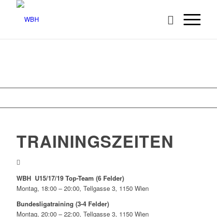
Wien
Aktuelles
er
WBH Wien
seit 1957
erfolgreichster Badmintonverein
Wiens
TRAININGSZEITEN
WBH U15/17/19 Top-Team (6 Felder)
Montag, 18:00 – 20:00, Tellgasse 3, 1150 Wien
Bundesligatraining (3-4 Felder)
Montag, 20:00 – 22:00, Tellgasse 3, 1150 Wien