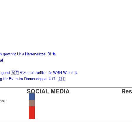
en gewinnt U19 Herreneinzel B! 🏸
al
ugend 🇦🇹 Vizemeistertitel für WBH Wien! 🥈
g für Evita im Damendoppel U17! 🇮🇹
SOCIAL MEDIA
Res
ail: