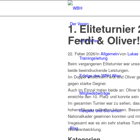
Der Verein
1. Eliteturnier
Ferdi & Oliver!
WBH Wien
22. Feber 2026
/
in
Allgemein
/
von
Lukas
Trainingsleitung
Beim vergangenen Eliteturnier war unser
beide beeindruckende Leistungen.
Erfolge des WBH Wien
Im Doppel erreichten Ferdi und Oliver 
gegen starke Gegner.
Auch im Einzel traten beide an: Oliver b
Mitgliedsbeiträge
erreichte den 10. Platz und konnte sein 
Im gesamten Turnier war zu sehen, dass
hohem Niveau mithalten können. Besond
Respekt und Sicherheit
Nationalkader gewinnen konnten und mit
Insgesamt war es ein sehr starkes Turnier
Blog
Weiterentwicklung.
Kategorien