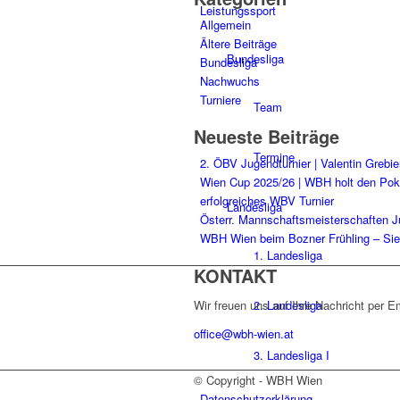
Leistungssport
Allgemein
Ältere Beiträge
Bundesliga
Bundesliga
Nachwuchs
Turniere
Team
Neueste Beiträge
Termine
2. ÖBV Jugendturnier | Valentin Grebi
Wien Cup 2025/26 | WBH holt den Pok
erfolgreiches WBV Turnier
Landesliga
Österr. Mannschaftsmeisterschaften J
WBH Wien beim Bozner Frühling – Sie
1. Landesliga
KONTAKT
2. Landesliga
Wir freuen uns auf Ihre Nachricht per Em
office@wbh-wien.at
3. Landesliga I
© Copyright - WBH Wien
Datenschutzerklärung