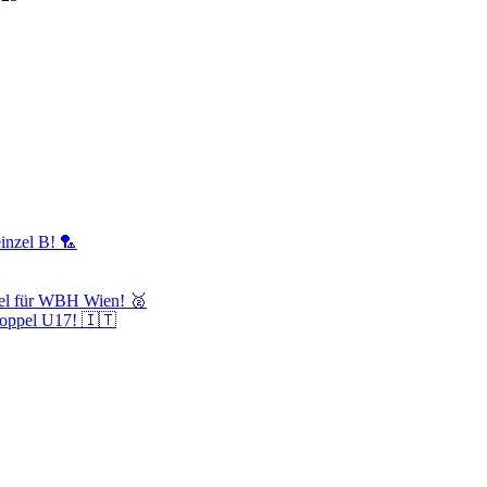
inzel B! 🏸
itel für WBH Wien! 🥈
oppel U17! 🇮🇹