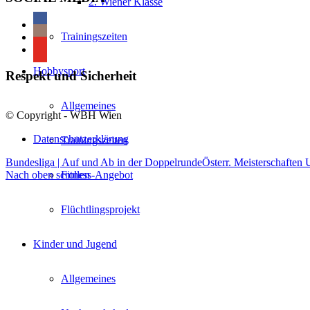
2. Wiener Klasse
Trainingszeiten
Hobbysport
Respekt und Sicherheit
Allgemeines
© Copyright - WBH Wien
Datenschutzerklärung
Trainingszeiten
Bundesliga | Auf und Ab in der Doppelrunde
Österr. Meisterschaften 
Nach oben scrollen
Fitness-Angebot
Flüchtlingsprojekt
Kinder und Jugend
Allgemeines