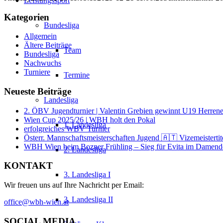
Leistungssport
Kategorien
Bundesliga
Allgemein
Ältere Beiträge
Team
Bundesliga
Nachwuchs
Turniere
Termine
Neueste Beiträge
Landesliga
2. ÖBV Jugendturnier | Valentin Grebien gewinnt U19 Herrene
Wien Cup 2025/26 | WBH holt den Pokal
1. Landesliga
erfolgreiches WBV Turnier
Österr. Mannschaftsmeisterschaften Jugend 🇦🇹 Vizemeistert
WBH Wien beim Bozner Frühling – Sieg für Evita im Damend
2. Landesliga
KONTAKT
3. Landesliga I
Wir freuen uns auf Ihre Nachricht per Email:
3. Landesliga II
office@wbh-wien.at
SOCIAL MEDIA