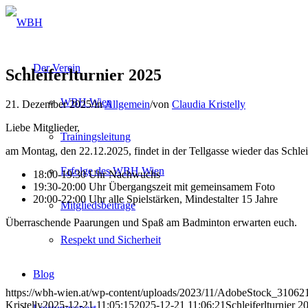
Der Verein
Schleiferlturnier 2025
WBH Wien
21. Dezember 2025
/
in
Allgemein
/
von
Claudia Kristelly
Liebe Mitglieder,
Trainingsleitung
am Montag, den 22.12.2025, findet in der Tellgasse wieder das Schleife
Erfolge des WBH Wien
18:00-19:30 Uhr Nachwuchs
19:30-20:00 Uhr Übergangszeit mit gemeinsamem Foto
20:00-22:00 Uhr alle Spielstärken, Mindestalter 15 Jahre
Mitgliedsbeiträge
Überraschende Paarungen und Spaß am Badminton erwarten euch.
Respekt und Sicherheit
Blog
https://wbh-wien.at/wp-content/uploads/2023/11/AdobeStock_31062
Kristelly
2025-12-21 11:05:15
2025-12-21 11:06:21
Schleiferlturnier 2