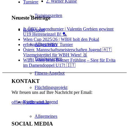
2. Wiener Klasse
Turniere
Trainingszeiten
Neueste Beiträge
2. ÖBV Jugendturnier | Valentin Grebien gewinnt
Hobbysport
U19 Herreneinzel B! 🏸
Wien Cup 2025/26 | WBH holt den Pokal
Allgemeines
erfolgreiches WBV Turnier
Österr. Mannschaftsmeisterschaften Jugend 🇦🇹
Vizemeistertitel für WBH Wien! 🥈
Trainingszeiten
WBH Wien beim Bozner Frühling – Sieg für Evita
im Damendoppel U17! 🇮🇹
Fitness-Angebot
KONTAKT
Flüchtlingsprojekt
Wir freuen uns auf Ihre Nachricht per Email:
Kinder und Jugend
office@wbh-wien.at
Allgemeines
SOCIAL MEDIA