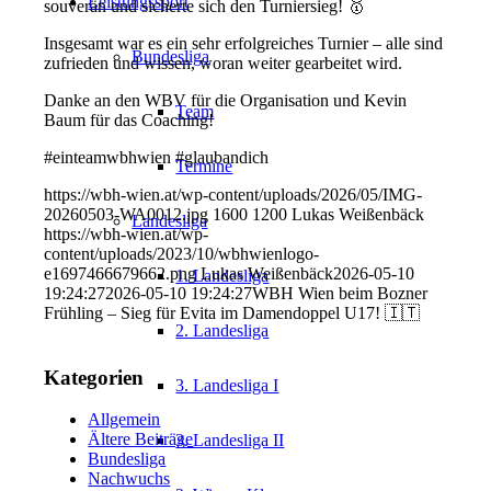
Leistungssport
souverän und sicherte sich den Turniersieg! 🥇
Insgesamt war es ein sehr erfolgreiches Turnier – alle sind
Bundesliga
zufrieden und wissen, woran weiter gearbeitet wird.
Danke an den WBV für die Organisation und Kevin
Team
Baum für das Coaching!
#einteamwbhwien #glaubandich
Termine
https://wbh-wien.at/wp-content/uploads/2026/05/IMG-
20260503-WA0012.jpg
1600
1200
Lukas Weißenbäck
Landesliga
https://wbh-wien.at/wp-
content/uploads/2023/10/wbhwienlogo-
e1697466679662.png
Lukas Weißenbäck
2026-05-10
1. Landesliga
19:24:27
2026-05-10 19:24:27
WBH Wien beim Bozner
Frühling – Sieg für Evita im Damendoppel U17! 🇮🇹
2. Landesliga
Kategorien
3. Landesliga I
Allgemein
Ältere Beiträge
3. Landesliga II
Bundesliga
Nachwuchs