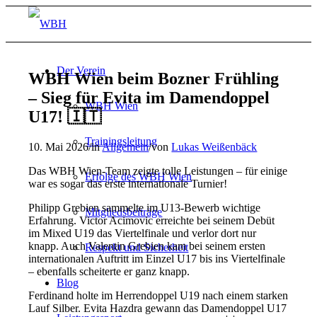
Der Verein
WBH Wien beim Bozner Frühling
– Sieg für Evita im Damendoppel
WBH Wien
U17! 🇮🇹
Trainingsleitung
10. Mai 2026
/
in
Allgemein
/
von
Lukas Weißenbäck
Das WBH Wien-Team zeigte tolle Leistungen – für einige
Erfolge des WBH Wien
war es sogar das erste internationale Turnier!
Philipp Grebien sammelte im U13-Bewerb wichtige
Mitgliedsbeiträge
Erfahrung. Victor Acimovic erreichte bei seinem Debüt
im Mixed U19 das Viertelfinale und verlor dort nur
knapp. Auch Valentin Grebien kam bei seinem ersten
Respekt und Sicherheit
internationalen Auftritt im Einzel U17 bis ins Viertelfinale
– ebenfalls scheiterte er ganz knapp.
Blog
Ferdinand holte im Herrendoppel U19 nach einem starken
Lauf Silber. Evita Hazdra gewann das Damendoppel U17