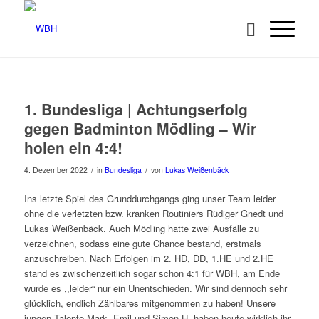
1. Bundesliga | Achtungserfolg
gegen Badminton Mödling – Wir
holen ein 4:4!
/
/
4. Dezember 2022
in
Bundesliga
von
Lukas Weißenbäck
Ins letzte Spiel des Grunddurchgangs ging unser Team leider
ohne die verletzten bzw. kranken Routiniers Rüdiger Gnedt und
Lukas Weißenbäck. Auch Mödling hatte zwei Ausfälle zu
verzeichnen, sodass eine gute Chance bestand, erstmals
anzuschreiben. Nach Erfolgen im 2. HD, DD, 1.HE und 2.HE
stand es zwischenzeitlich sogar schon 4:1 für WBH, am Ende
wurde es ,,leider“ nur ein Unentschieden. Wir sind dennoch sehr
glücklich, endlich Zählbares mitgenommen zu haben! Unsere
jungen Talente Mark, Emil und Simon H. haben heute wirklich ihr