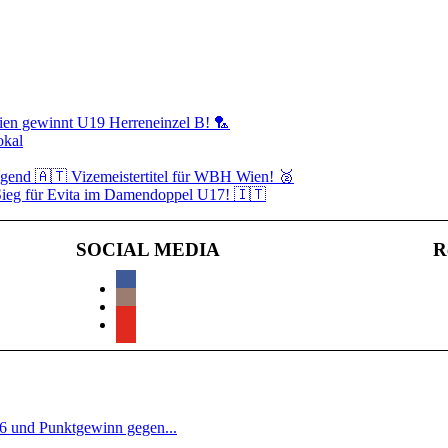
bien gewinnt U19 Herreneinzel B! 🏸
okal
ugend 🇦🇹 Vizemeistertitel für WBH Wien! 🥈
ieg für Evita im Damendoppel U17! 🇮🇹
SOCIAL MEDIA
R
:6 und Punktgewinn gegen...