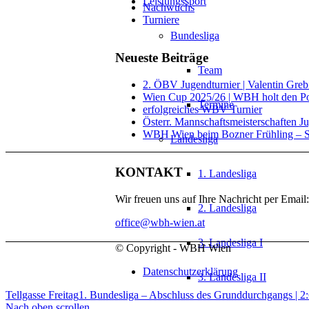
Leistungssport
Nachwuchs
Turniere
Bundesliga
Neueste Beiträge
Team
2. ÖBV Jugendturnier | Valentin Gre
Wien Cup 2025/26 | WBH holt den P
Termine
erfolgreiches WBV Turnier
Österr. Mannschaftsmeisterschaften J
WBH Wien beim Bozner Frühling – S
Landesliga
KONTAKT
1. Landesliga
Wir freuen uns auf Ihre Nachricht per Email:
2. Landesliga
office@wbh-wien.at
3. Landesliga I
© Copyright - WBH Wien
Datenschutzerklärung
3. Landesliga II
Tellgasse Freitag
1. Bundesliga – Abschluss des Grunddurchgangs | 2
Nach oben scrollen