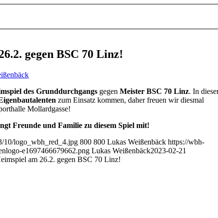
26.2. gegen BSC 70 Linz!
ißenbäck
eimspiel des Grunddurchgangs
gegen
Meister BSC 70 Linz
. In diese
igenbautalenten
zum Einsatz kommen, daher freuen wir diesmal
porthalle Mollardgasse!
ingt Freunde und Familie zu diesem Spiel mit!
23/10/logo_wbh_red_4.jpg
800
800
Lukas Weißenbäck
https://wbh-
ienlogo-e1697466679662.png
Lukas Weißenbäck
2023-02-21
Heimspiel am 26.2. gegen BSC 70 Linz!