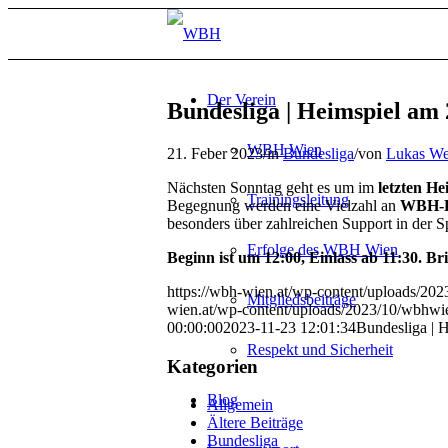
Der Verein
Bundesliga | Heimspiel am 
WBH Wien
21. Feber 2023
/
in
Bundesliga
/
von
Lukas We
Nächsten Sonntag geht es um im
letzten H
Trainingsleitung
Begegnung werden eine Vielzahl an
WBH-E
besonders über zahlreichen Support in der S
Erfolge des WBH Wien
Beginn ist um 12:00, Einlass ab 11:30. Br
https://wbh-wien.at/wp-content/uploads/20
Mitgliedsbeiträge
wien.at/wp-content/uploads/2023/10/wbhw
00:00:00
2023-11-23 12:01:34
Bundesliga | 
Respekt und Sicherheit
Kategorien
Blog
Allgemein
Ältere Beiträge
Bundesliga