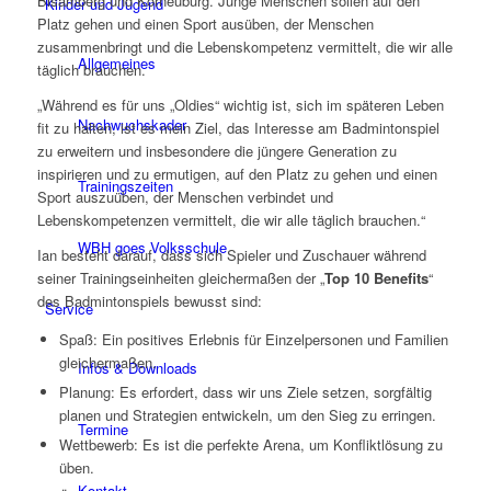
Bisamberg und Korneuburg. Junge Menschen sollen auf den
Kinder und Jugend
Platz gehen und einen Sport ausüben, der Menschen
zusammenbringt und die Lebenskompetenz vermittelt, die wir alle
Allgemeines
täglich brauchen.
„Während es für uns „Oldies“ wichtig ist, sich im späteren Leben
Nachwuchskader
fit zu halten, ist es mein Ziel, das Interesse am Badmintonspiel
zu erweitern und insbesondere die jüngere Generation zu
inspirieren und zu ermutigen, auf den Platz zu gehen und einen
Trainingszeiten
Sport auszuüben, der Menschen verbindet und
Lebenskompetenzen vermittelt, die wir alle täglich brauchen.“
WBH goes Volksschule
Ian besteht darauf, dass sich Spieler und Zuschauer während
seiner Trainingseinheiten gleichermaßen der „
Top 10 Benefits
“
des Badmintonspiels bewusst sind:
Service
Spaß: Ein positives Erlebnis für Einzelpersonen und Familien
gleichermaßen.
Infos & Downloads
Planung: Es erfordert, dass wir uns Ziele setzen, sorgfältig
planen und Strategien entwickeln, um den Sieg zu erringen.
Termine
Wettbewerb: Es ist die perfekte Arena, um Konfliktlösung zu
üben.
Kontakt