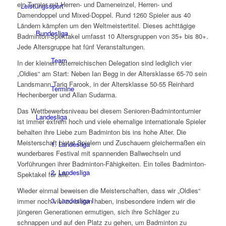
ein Turnier mit Herren- und Dameneinzel, Herren- und
Leistungssport
Damendoppel und Mixed-Doppel. Rund 1260 Spieler aus 40
Ländern kämpfen um den Weltmeistertitel. Dieses achttägige
Bundesliga
Badminton-Spektakel umfasst 10 Altersgruppen von 35+ bis 80+.
Jede Altersgruppe hat fünf Veranstaltungen.
Team
In der kleinen österreichischen Delegation sind lediglich vier
„Oldies“ am Start: Neben Ian Begg in der Altersklasse 65-70 sein
Landsmann Tariq Farook, in der Altersklasse 50-55 Reinhard
Termine
Hechenberger und Allan Sudarma.
Das Wettbewerbsniveau bei diesem Senioren-Badmintonturnier
Landesliga
ist immer extrem hoch und viele ehemalige internationale Spieler
behalten ihre Liebe zum Badminton bis ins hohe Alter. Die
Meisterschaft bietet Spielern und Zuschauern gleichermaßen ein
1. Landesliga
wunderbares Festival mit spannenden Ballwechseln und
Vorführungen ihrer Badminton-Fähigkeiten. Ein tolles Badminton-
2. Landesliga
Spektakel für alle.
Wieder einmal beweisen die Meisterschaften, dass wir „Oldies“
3. Landesliga I
immer noch viel zu bieten haben, insbesondere indem wir die
jüngeren Generationen ermutigen, sich ihre Schläger zu
schnappen und auf den Platz zu gehen, um Badminton zu