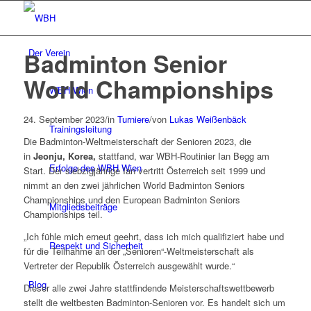
Der Verein
Badminton Senior
World Championships
WBH Wien
24. September 2023
/
in
Turniere
/
von
Lukas Weißenbäck
Trainingsleitung
Die Badminton-Weltmeisterschaft der Senioren 2023, die
in
Jeonju, Korea,
stattfand, war WBH-Routinier Ian Begg am
Erfolge des WBH Wien
Start. Der siebzigjährige Ian vertritt Österreich seit 1999 und
nimmt an den zwei jährlichen World Badminton Seniors
Championships und den European Badminton Seniors
Mitgliedsbeiträge
Championships teil.
„Ich fühle mich erneut geehrt, dass ich mich qualifiziert habe und
Respekt und Sicherheit
für die Teilnahme an der „Senioren“-Weltmeisterschaft als
Vertreter der Republik Österreich ausgewählt wurde.“
Blog
Dieser alle zwei Jahre stattfindende Meisterschaftswettbewerb
stellt die weltbesten Badminton-Senioren vor. Es handelt sich um