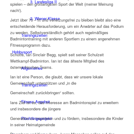
3. Landesliga II
spielen – den großartigsten Sport der Welt (meiner Meinung
nach!).
2. Wiener Klasse
Jetzt über 70 – fit und verletzungsfrei zu bleiben bleibt also eine
entscheidende Herausforderung, um ein Anwärter auf das Podium
zu werden. Selbstverständlich gehört auch regelmäßiges
Trainingszeiten
Badmintontraining mit anderen Sportlern zu einem angenehmen
Fitnessprogramm dazu.
Hobbysport
Schotte, Ian Sinclair Begg, spielt seit seiner Schulzeit
Wettkampf-Badminton. Ian ist das älteste Mitglied des
österreichischen Teams.
Allgemeines
Ian ist eine Person, die glaubt, dass wir unsere lokale
Gemeinschaft unterstützen und „in die
Trainingszeiten
Gemeinschaft zurückbringen“ sollten.
Fitness-Angebot
Ians Ziel ist es, das Interesse am Badmintonspiel zu erweitern
und insbesondere die jüngere
Generation zu inspirieren und zu fördern, insbesondere die Kinder
Flüchtlingsprojekt
in seiner Heimatgemeinde